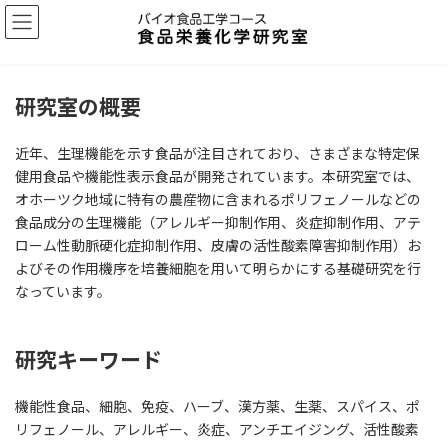
コ
ナ
ン
ビ
テ
ゲ
ン
ー
ツ
シ
研究室の概要
へ
ョ
ス
ン
キ
に
近年、生理機能を示す食品が注目されており、さまざまな特定保
ッ
移
健用食品や機能性表示食品が開発されています。本研究室では、
プ
動
オホーツク地域に特有の農産物に含まれるポリフェノールなどの
食品成分の生理機能（アレルギー抑制作用、炎症抑制作用、アテ
ローム性動脈硬化症抑制作用、皮膚の活性酸素障害抑制作用）お
よびその作用機序を培養細胞を用いて明らかにする基礎研究を行
なっています。
研究キーワード
機能性食品、細胞、免疫、ハーブ、漢方薬、生薬、スパイス、ポ
リフェノール、アレルギー、炎症、アンチエイジング、活性酸素